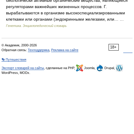
биологически активные органические вещества, являющиеся
регуляторами важнейших жизненных процессов. Г.
вырабатываются в организме высокоспециализированными
клетками или органами (эндокринными железами, или… …
Генетика. Энциклопедический словарь
© Академик, 2000-2026
18+
Обратная связь:
Техподдержка
,
Реклама на сайте
👣 Путешествия
Экспорт словарей на сайты
, сделанные на PHP,
Joomla,
Drupal,
WordPress, MODx.