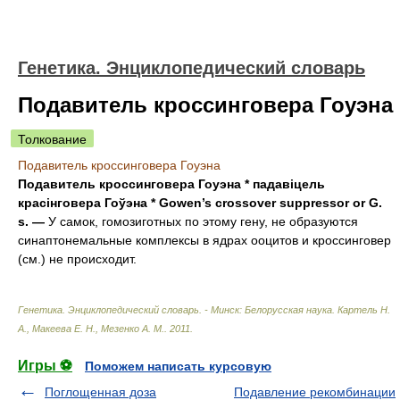
Генетика. Энциклопедический словарь
Подавитель кроссинговера Гоуэна
Толкование
Подавитель кроссинговера Гоуэна
Подавитель кроссинговера Гоуэна * падавіцель
красінговера Гоўэна * Gowen’s crossover suppressor or G.
s. —
У самок, гомозиготных по этому гену, не образуются
синаптонемальные комплексы в ядрах ооцитов и кроссинговер
(см.) не происходит.
Генетика. Энциклопедический словарь. - Минск: Белорусская наука
.
Картель Н.
А., Макеева Е. Н., Мезенко А. М.
.
2011
.
Игры ⚽
Поможем написать курсовую
Поглощенная доза
Подавление рекомбинации